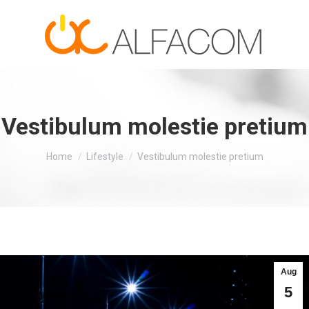
Vestibulum molestie pretium
You are here:
Home
Lifestyle
Vestibulum molestie pretium
Aug
5