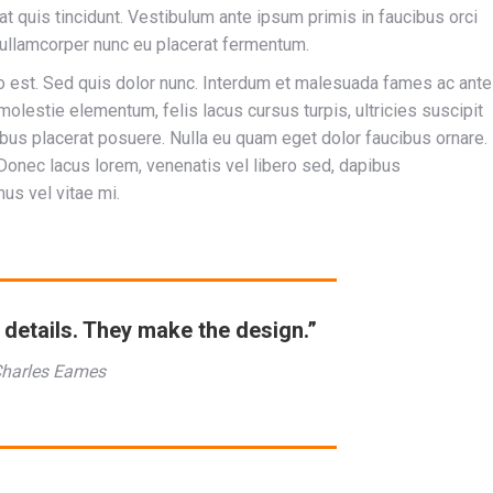
rat quis tincidunt. Vestibulum ante ipsum primis in faucibus orci
 ullamcorper nunc eu placerat fermentum.
sto est. Sed quis dolor nunc. Interdum et malesuada fames ac ante
olestie elementum, felis lacus cursus turpis, ultricies suscipit
ibus placerat posuere. Nulla eu quam eget dolor faucibus ornare.
. Donec lacus lorem, venenatis vel libero sed, dapibus
us vel vitae mi.
e details. They make the design.”
Charles Eames