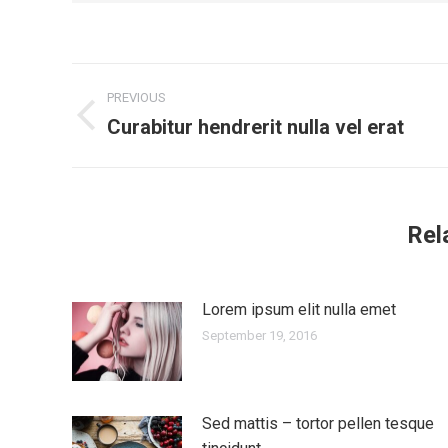
Post
PREVIOUS
navigation
Curabitur hendrerit nulla vel erat
Previous
post:
Rel
Lorem ipsum elit nulla emet
September 19, 2016
Sed mattis – tortor pellen tesque