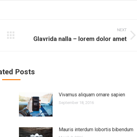
NEXT
Glavrida nalla – lorem dolor amet
Next
post:
ated Posts
Vivamus aliquam ornare sapien
September 18, 2016
Mauris interdum lobortis bibendum